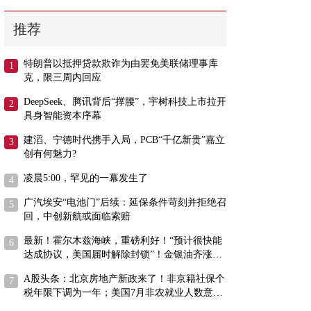
推荐
特朗普以抵押贷款欺诈为由罢免美联储理事库
克，限三周内回应
DeepSeek、腾讯背后“撑腰”，宇树科技上市拉开
具身智能资本序幕
建滔、宁德时代携手入局，PCB“千亿新贵”嘉立
创有何魅力?
凌晨5:00，罕见的一幕发生了
广汽埃安“电池门”后续：延保条件苛刻并拒绝召
回，中创新航或面临索赔
最新！霍尔木兹海峡，重磅利好！“预计很快能
达成协议，美国届时解除封锁”！金银油齐涨，
标普500指数创收盘新高
A股头条：北京房地产新政来了！非京籍社保个
税年限下调为一年；美国7月非农就业人数意外
减少2.3万人 远不及市场预期