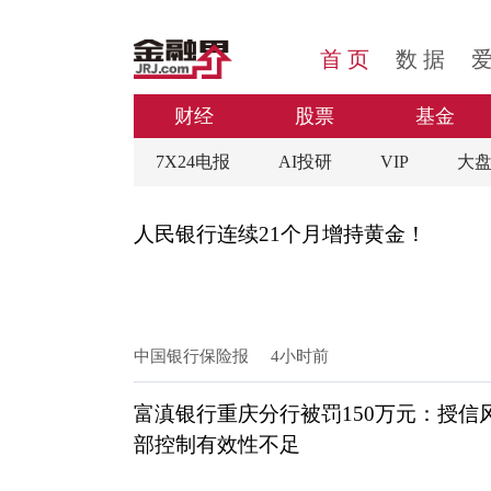
首 页
数 据
银行
财经
股票
基金
7X24电报
AI投研
VIP
大
人民银行连续21个月增持黄金！
中国银行保险报
4小时前
富滇银行重庆分行被罚150万元：授信
部控制有效性不足