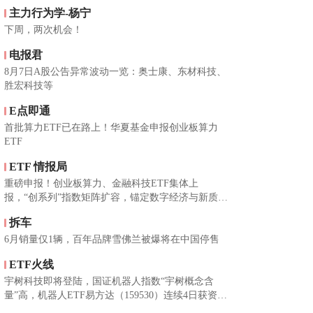
主力行为学-杨宁
下周，两次机会！
电报君
8月7日A股公告异常波动一览：奥士康、东材科技、
胜宏科技等
E点即通
首批算力ETF已在路上！华夏基金申报创业板算力
ETF
ETF 情报局
重磅申报！创业板算力、金融科技ETF集体上
报，“创系列”指数矩阵扩容，锚定数字经济与新质生
产力赛道
拆车
6月销量仅1辆，百年品牌雪佛兰被爆将在中国停售
ETF火线
宇树科技即将登陆，国证机器人指数“宇树概念含
量”高，机器人ETF易方达（159530）连续4日获资金
加仓