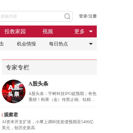
登录/注册
投教家园
视频
更多
击
机会情报
每日热点
专家专栏
A股头条
A股头条：宇树科技IPO超预期；有色
重磅！刚果（金）传禁止铜、钴精矿
出口；高盛、摩根大通大幅增持中际
旭创H股，葛卫东加仓兆易创新
观察君
AI资本开支扩张，小摩上调科技发债预期至5400亿
美元，创历史新高