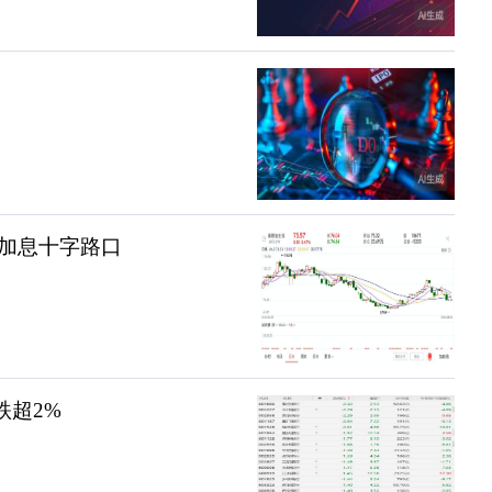
加息十字路口
跌超2%