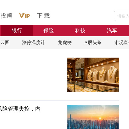
爱投顾
下 载
银行
保险
科技
汽车
盘云图
涨停温度计
龙虎榜
A股头条
市况直
风险管理失控，内