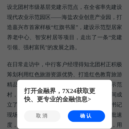
设北团村市级基层党建示范点，在全省率先建设
现代农业示范园区——海盐农业创意产业园，打
造嘉兴市首家样板“红旗书屋”，建设示范型居家
养老中心、智安村居等项目，走出了一条“党建
引领、强村富民”的发展之路。
在日常走访中，中行客户经理得知北团村正积极
筹划利用红色旅游资源优势、打造红色教育旅游
精品基地，全力创建“千万工程”未来乡村示范
打开金融界，7X24获取更
村，但项目投入资金尚有缺口。中行第一时间成
快、更专业的金融信息>
立了北团村融资服务对接小组，与村党支部书记
现场交流并深入探讨了融资方案。为加快审批速
取消
确认
度，省行、市行、支行开通了审批绿色通道，用