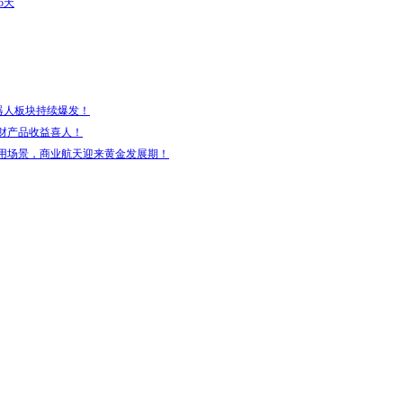
5天
器人板块持续爆发！
财产品收益喜人！
用场景，商业航天迎来黄金发展期！