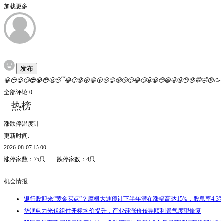
加载更多
发布
😀
😒
😍
🙄
😎
😭
😳
🤐
😴
😂
🥵
😡
😜
😄
😮
☹️
😊
😤
🤢
🙂
😂
🙄
😬
😪
🥺
😆
🤩
🤬
😓
😞
🤭
🤣
😠
🥳
全部评论
0
热榜
涨跌停温度计
更新时间:
2026-08-07 15:00
涨停家数：
75
只
跌停家数：
4
只
机会情报
银行股迎来“黄金买点”？摩根大通预计下半年潜在涨幅高达15%，股息率4.3%
华润电力光伏组件开标均价提升，产业链涨价传导顺利景气度望修复