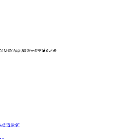
😵
😋
🤑
😘
🤗
🤔
😷
🤪
💋
💯
🤎
💣
💢
🎉
🎁
成“香饽饽”