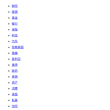
财经
股票
基金
银行
保险
科技
汽车
投教家园
视频
盈利宝
康养
医药
券商
房产
消费
港股
私募
信托