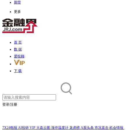
期货
更多
首 页
数 据
爱投顾
下 载
登录/注册
7X24电报
AI投研
VIP
大盘云图
涨停温度计
龙虎榜
A股头条
市况直击
机会情报