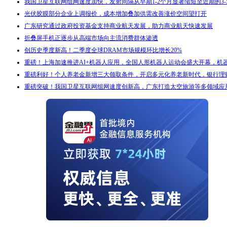
我国卫星互联网组网速度加快，发射间隔从早期1-2个月显著缩短至近期的3-
光伏胶膜部分企业上调报价，成本增加叠加供需改善涨价空间望打开
广东研究通过政府投资基金支持商业航天发展，助力商业航天快速发展
折叠屏手机正逐步从高端市场向主流消费群体渗透
创历史季度新高！二季度全球DRAM市场规模环比增长20%
重磅！上海加速推进AI+机器人应用，全国人形机器人运动会盛大开幕，机
重磅利好！个人养老金新增三大领取条件，开启多元化养老新时代，银行理
重磅突破！我国卫星互联网组网速度创新高，广东打造太空旅游等多领域应