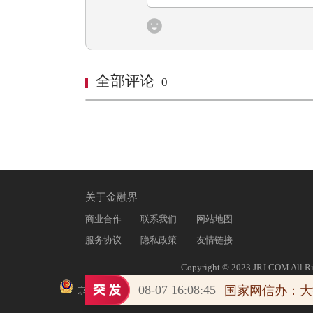
全部评论
0
关于金融界
商业合作
联系我们
网站地图
服务协议
隐私政策
友情链接
Copyright © 2023 JRJ.COM All Ri
|
京ICP证010031号
|
京
08-07 16:08:45
港股收评：恒指涨0.54%、科指涨0.78%，科网股走势分化，生物医药、PCB及存储概念股走高，AI大模型“双雄”活跃
京公网安备11010602200782号