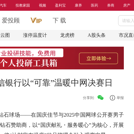
汽车
投教家园
视频
盈利宝
康养
医药
券商
房产
爱投顾
下 载
盘云图
涨停温度计
龙虎榜
A股头条
市况直
信银行以“可靠”温暖中网决赛日
分享到:
举报
心钻石球场——在国庆佳节与2025中国网球公开赛男子
钻石赞助商，以“国庆献礼・服务暖心”为核心，开展