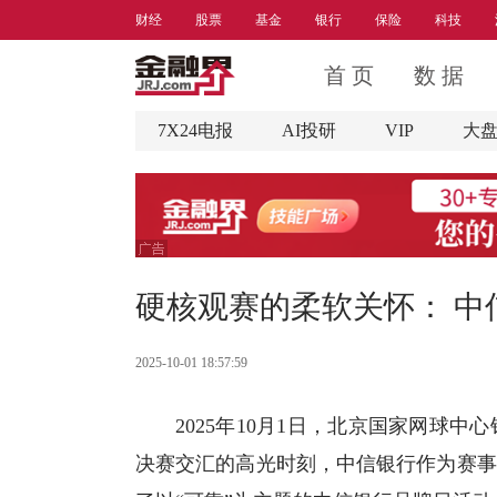
财经
股票
基金
银行
保险
科技
首 页
数 据
7X24电报
AI投研
VIP
大
硬核观赛的柔软关怀： 中
2025-10-01 18:57:59
2025年10月1日，北京国家网球中
决赛交汇的高光时刻，
中信银行
作为赛事