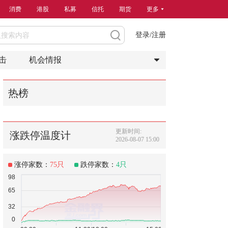
消费
港股
私募
信托
期货
更多
登录/注册
击
机会情报
热榜
更新时间:
涨跌停温度计
2026-08-07 15:00
涨停家数：
75
只
跌停家数：
4
只