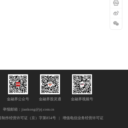
金融界公众号
金融界股灵通
金融界视频号
举报邮箱：jiankong@jrj.com.cn
目制作经营许可证（京）字第854号
|
增值电信业务经营许可证
7 16:15:08
长城高管再谈不做增程：30万级别SUV必是