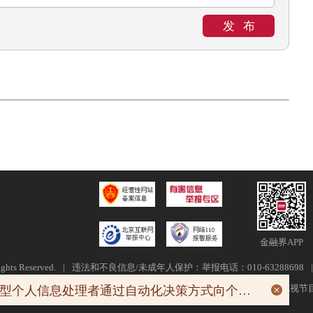
发布
金融界APP
ghts Reserved.
|
违法和不良信息/未成年人保护：举报电话：010-63288698
|
金信备〔2021〕2号
|
信息网络传播视听节目许可证0110554
|
广播电视节
08-0
国家网信办：大型个人信息处理者通过自动化决策方式向个人进行信息推送、商业营销的，应当采取下列措施保护个人权益