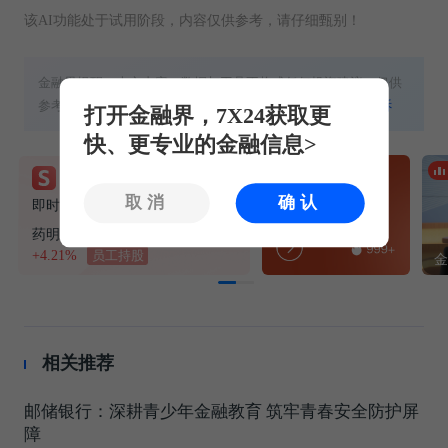
该AI功能处于试用阶段，内容仅供参考，请仔细甄别！
金融界提醒：本文内容、数据与工具不构成任何投资建议，仅供
参考，不具备任何指导作用。股市有风险，投资需谨慎！
投诉
打开金融界，7X24获取更
快、更专业的金融信息>
CXO地缘风险缓和
免费领福利！
取消
确认
即时冲击解除！药明康德1260H认定暂缓执行，CXO地缘利空迎阶段性缓和
7节课教你玩涨停
药明康德
+4.21%
员工持股
相关推荐
邮储银行：深耕青少年金融教育 筑牢青春安全防护屏
障