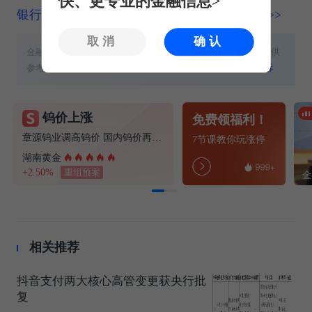
快、更专业的金融信息>
银行频道更多独家策划、专家专栏，免费查阅>>
取消
确认
金融界提醒：本文内容、数据与工具不构成任何投资建议，仅供
参考，不具备任何指导作用。股市有风险，投资需谨慎！
投诉
钨价上涨
免费领福利！
章源钨业调高钨价 国内钨价再现涨价迹象
7节课教你玩涨停
湖南黄金
+2.50%
重组预案
相关推荐
抖音支付两大核心高管变更获央行批
复